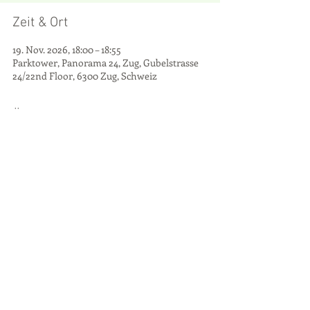
Zeit & Ort
19. Nov. 2026, 18:00 – 18:55
Parktower, Panorama 24, Zug, Gubelstrasse
24/22nd Floor, 6300 Zug, Schweiz
Über die Veranstaltung
Die Teilnahme an der GV ist für aktive und 
passive Mitglieder des Wirtschaftsclub Zug 
vorbehalten.
Zusage / Absage
Diese Veranstaltung teilen