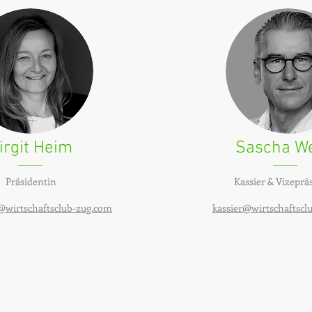
irgit Heim
Sascha W
Präsidentin
Kassier & Vizeprä
t@wirtschaftsclub-zug.com
​kassier@wirtschaftsc