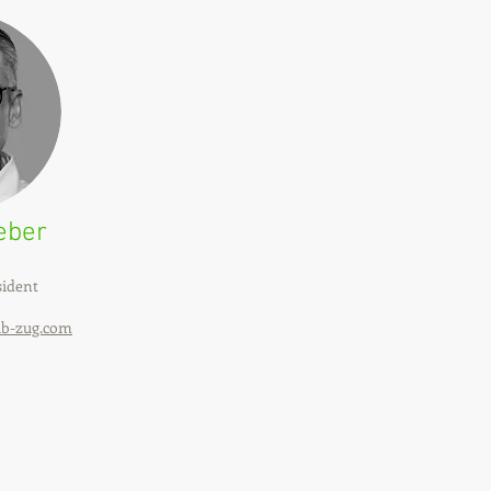
eber
sident
lub-zug.com