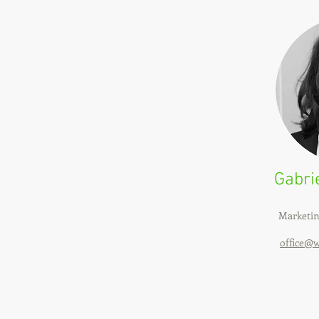
Gabri
Marketi
office@w