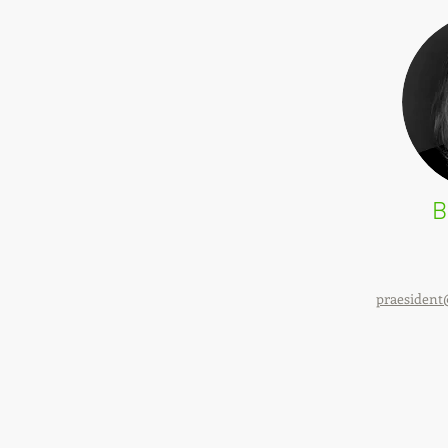
B
​praesiden