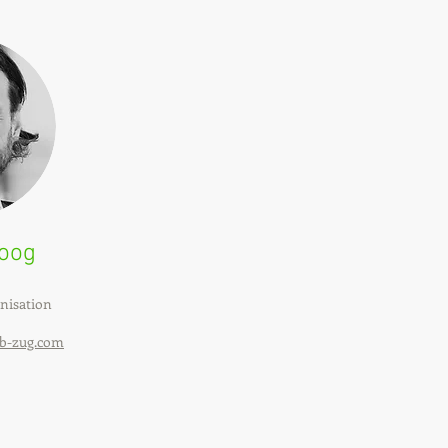
oog
nisation
ub-zug.com