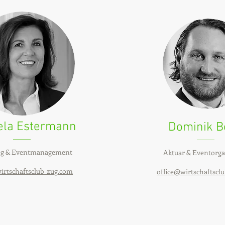
ela Estermann
Dominik B
ng & Eventmanagement
Aktuar & Eventorga
irtschaftsclub-zug.co
​m
office@wirtschaftscl