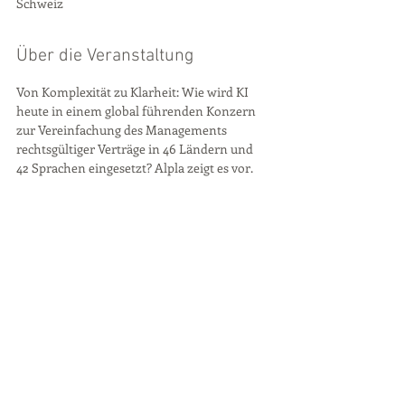
Schweiz
Über die Veranstaltung
Von Komplexität zu Klarheit: Wie wird KI 
heute in einem global führenden Konzern 
zur Vereinfachung des Managements 
rechtsgültiger Verträge in 46 Ländern und 
42 Sprachen eingesetzt? Alpla zeigt es vor.
Zur Person
Wir begrüssen für diesen an Aktualität 
kaum zu überbietenden Vortrag Dr. 
Christian Sparl, Chief Legal Counsel bei 
ALPLA GROUP.  
Christian Sparl war nach seinem Abschluss 
an der Univerität St. Gallen 2012 eines der 
fünf Gründungsmitglieder des 
Wirtschaftsclub Zug und kehrt nun als 
Referent zurück zu uns in den Siehbachsaal 