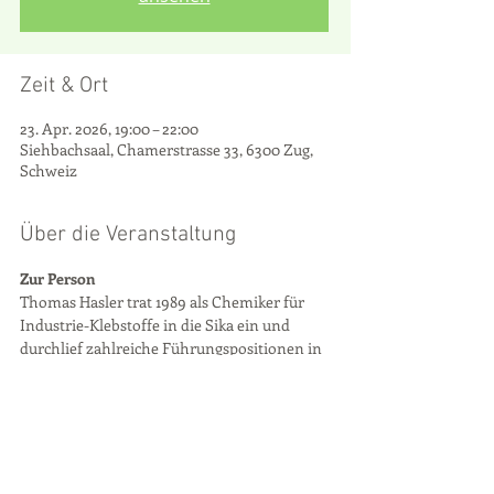
Zeit & Ort
23. Apr. 2026, 19:00 – 22:00
Siehbachsaal, Chamerstrasse 33, 6300 Zug,
Schweiz
Über die Veranstaltung
Zur Person
Thomas Hasler trat 1989 als Chemiker für 
Industrie-Klebstoffe in die Sika ein und 
durchlief zahlreiche Führungspositionen in 
Europa und Nordamerika. Er leitete unter 
anderem den Bereich Automotive North 
America, war Chief Technology Officer 
(2014–2017) und später Head Global Business 
and Industry (2017–2021). 2021 übernahm er 
das Amt des CEO. Unter Haslers Führung 